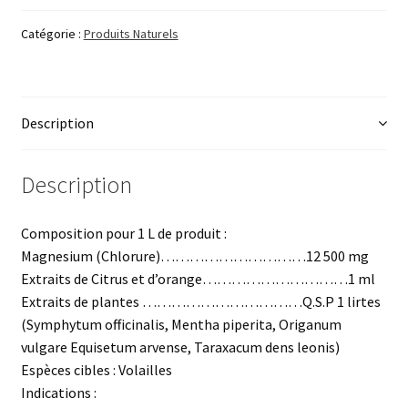
COQUILLE
Catégorie :
Produits Naturels
Description
Description
Composition pour 1 L de produit :
Magnesium (Chlorure)…………………………12 500 mg
Extraits de Citrus et d’orange…………………………1 ml
Extraits de plantes ……………………………Q.S.P 1 lirtes
(Symphytum officinalis, Mentha piperita, Origanum
vulgare Equisetum arvense, Taraxacum dens leonis)
Espèces cibles : Volailles
Indications :