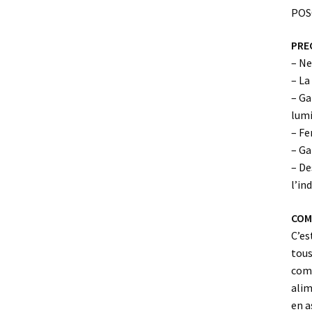
POS
PRE
– Ne
– La
– Ga
lumi
– Fe
– Ga
– De
l’in
COMP
C’es
tous
comp
alim
en a