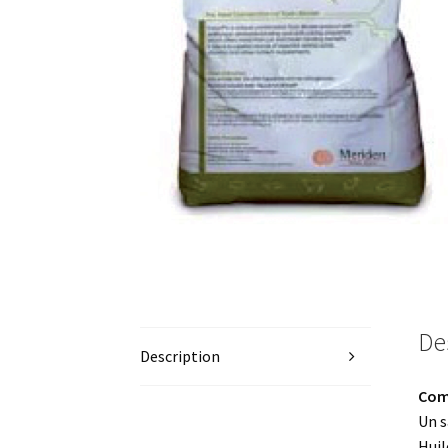
De
Description
Com
Un s
Hui