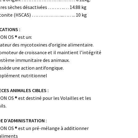
res sèches désactivées ……….… 14.88 kg
tonite (HSCAS) ………………..…….. 10 kg
CATIONS :
ON OS ® est un:
xateur des mycotoxines d’origine alimentaire.
omoteur de croissance et il maintient l’intégrité
ystème immunitaire des animaux.
ssède une action antifongique.
pplément nutritionnel
CES ANIMALES CIBLES :
ON OS ® est destiné pour les Volailles et les
ils.
E D’ADMINISTRATION :
ON OS ® est un pré-mélange à additionner
aliments