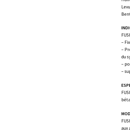
Levu
Ben
INDI
FUSI
– Fi
– Pr
du s
– po
– su
ESPE
FUSI
béta
MOD
FUSI
aux 