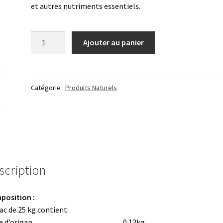
et autres nutriments essentiels.
quantité
Ajouter au panier
de
FUSION
OS
Catégorie :
Produits Naturels
scription
position :
ac de 25 kg contient:
le d’origan…………………….……… 0.12kg.