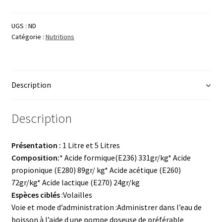
Punch
UGS :
ND
Catégorie :
Nutritions
Description
Description
Présentation :
1 Litre et 5 Litres
Composition:
* Acide formique(E236) 331gr/kg* Acide
propionique (E280) 89gr/ kg* Acide acétique (E260)
72gr/kg* Acide lactique (E270) 24gr/kg
Espèces ciblés
:Volailles
Voie et mode d’administration :Administrer dans l’eau de
boisson à l’aide d une pompe doseuse de préférable