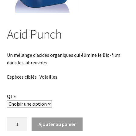
Nos produits
Nos Produits
Acid Punch
Panier
Un mélange d’acides organiques qui élimine le Bio-film
dans les abreuvoirs
Espèces ciblés : Volailles
QTE
quantité
Ajouter au panier
de
Acid